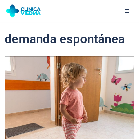
Saltar
al
contenido
demanda espontánea